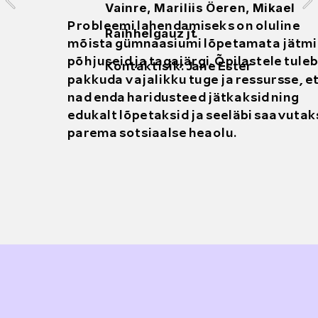
Vainre, Mariliis Öeren, Mikael 
 
Probleemi lahendamiseks on oluline 
Raihhelgauz jt.
 
mõista gümnaasiumi lõpetamata jätmi
põhjuseid ja tagajärgi. Õpilastele tuleb 
Kontaktisik: Jane Ester
pakkuda vajalikku tuge ja ressursse, et
nad enda haridusteed jätkaksid ning 
edukalt lõpetaksid ja seeläbi saavutaks