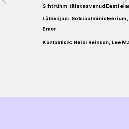
ate 
Sihtrühm: täiskasvanud Eesti el
avate 
Läbiviijad:  Sotsiaalministeerium,
tajad
Emor
usliku 
Kontaktisik: Heidi Reinson, Lee M
 Vainre