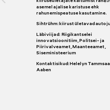
 
kiiruseületajate käitumist rahatr
klinna, 
asemel ajalise karistuse ehk 
le 
rahunemispeatuse kasutamine. 
Sihtrühm: kiirust ületavad autoju
umi me 
Läbiviijad:  Riigikantselei 
innovatsioonitiim, Politsei- ja 
alikud 
Piirivalveamet, Maanteeamet, 
Siseministeerium
gi 
Kontaktisikud: Helelyn Tammsaar
Aaben