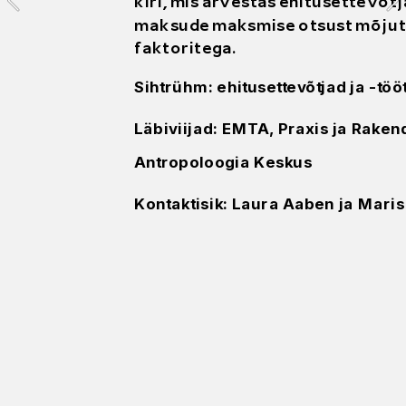
 selle 
kiri, mis arvestas ehitusettevõtj
maksude maksmise otsust mõjut
faktoritega.
Sihtrühm: ehitusettevõtjad ja -töö
teo 
Läbiviijad: EMTA, Praxis ja Rakend
Antropoloogia Keskus
Kontaktisik: Laura Aaben ja Maris